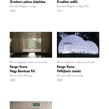
Gresham palota átépítése
Erzsébet szálló
Európa, Magyarország
Európa, Magyarország, Paks
2004
2011
08 vendéglátás, szakosodott ital
08 vendéglátás, szakosodott ital
Kengo Kuma
Kengo Kuma
Nagy Bambusz Fal
Felfújható teaház
Ázsia, Kína, Peking
Európa, Németország
2002
2007