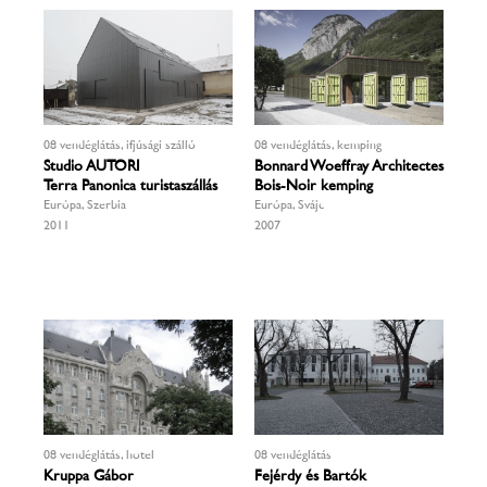
08 vendéglátás, ifjúsági szálló
08 vendéglátás, kemping
Studio AUTORI
Bonnard Woeffray Architectes
Terra Panonica turistaszállás
Bois-Noir kemping
Európa, Szerbia
Európa, Svájc
2011
2007
08 vendéglátás, hotel
08 vendéglátás
Kruppa Gábor
Fejérdy és Bartók