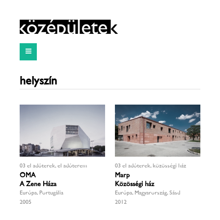
helyszín
03 előadóterek, előadóterem
03 előadóterek, közösségi ház
OMA
Marp
A Zene Háza
Közösségi ház
Európa, Portugália
Európa, Magyarország, Sásd
2005
2012