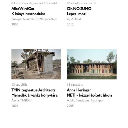
03 előadóterek, szabadtéri színház
03 előadóterek, mozi
AllesWirdGut
Oh.NO.SUMO
Kőbánya hasznosítása
Lépcső mozi
Európa, Ausztria, St.Margarethen
Új Zéland
2008
2012
13 szociális
13 szociális
TYIN tegnestue Architects
Anna Heringer
Menedék árvaház könyvtára
METI - kézzel épített iskola
Ázsia, Tháiföld
Ázsia, Banglades, Rudrapur
2009
2005