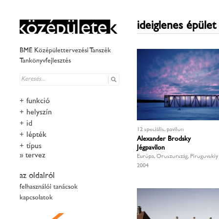
ideiglenes épület
BME Középülettervezési Tanszék
Tankönyvfejlesztés
+
funkció
+
helyszín
+
idő
12 speciális, pavilon
+
lépték
Alexander Brodsky
+
típus
Jégpavilon
tervező
Európa, Oroszország, Pirogovskiy
2004
az oldalról
felhasználói tanácsok
kapcsolatok