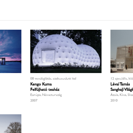
08 vendéglátás, szakosodott ital
12 speciális, kiá
Kengo Kuma
Lévai Tamás
Felfújható teaház
Sanghaji Világ
Európa, Németország
Ázsia, Kína, Sh
2007
2010