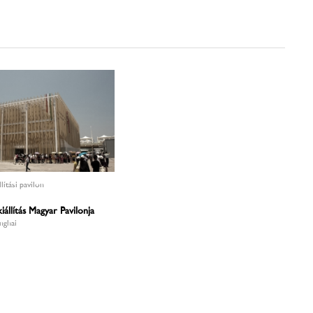
llítási pavilon
kiállítás Magyar Pavilonja
anghai