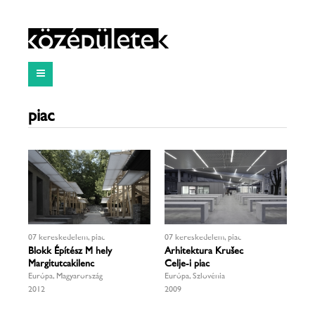
piac
07 kereskedelem, piac
07 kereskedelem, piac
Blokk Építész Műhely
Arhitektura Krušec
Margitutcakilenc
Celje-i piac
Európa, Magyarország
Európa, Szlovénia
2012
2009