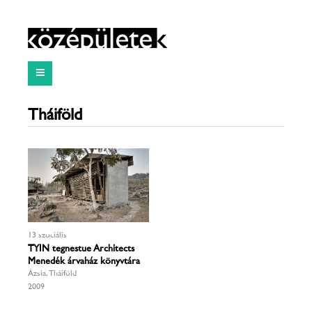
Tháiföld
13 szociális
TYIN tegnestue Architects
Menedék árvaház könyvtára
Ázsia, Tháiföld
2009