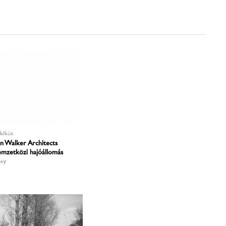
kikötő
on Walker Architects
mzetközi hajóállomás
ney