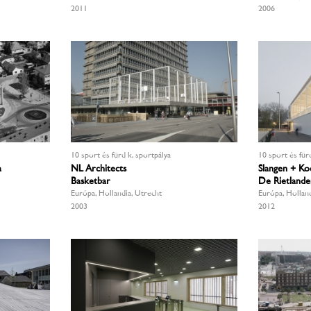
2011
2006
10 sport és fürdők, sportpálya
10 sport és für
a
NL Architects
Slangen + Ko
Basketbar
De Rietlande
Európa, Hollandia, Utrecht
Európa, Holland
2003
2012