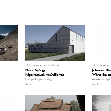
11 közlekedés, vasútállomás
11 közlekedés, 
Major György
Johnson Pilt
Kápolnásnyéki vasútállomás
White Bay ne
Európa, Magyarország
Ausztrália, Syd
2012
2013