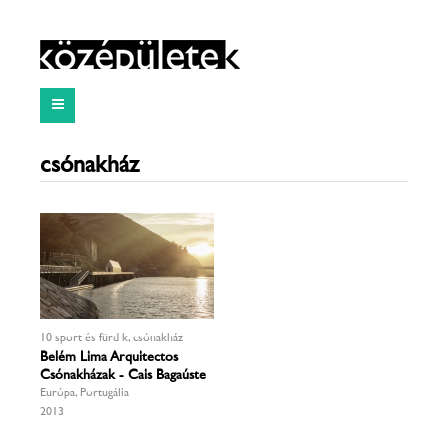
csónakház
10 sport és fürdők, csónakház
Belém Lima Arquitectos
Csónakházak - Cais Bagaúste
Európa, Portugália
2013