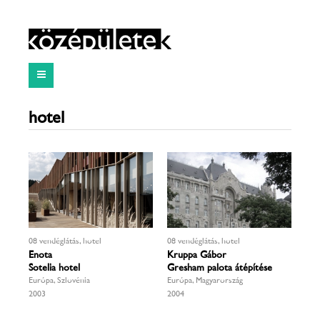
hotel
08 vendéglátás, hotel
08 vendéglátás, hotel
Enota
Kruppa Gábor
Sotelia hotel
Gresham palota átépítése
Európa, Szlovénia
Európa, Magyarország
2003
2004