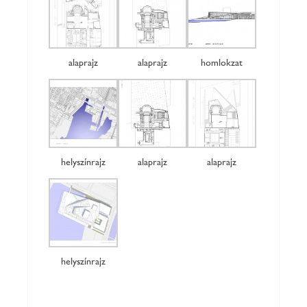
alaprajz
alaprajz
homlokzat
helyszínrajz
alaprajz
alaprajz
helyszínrajz