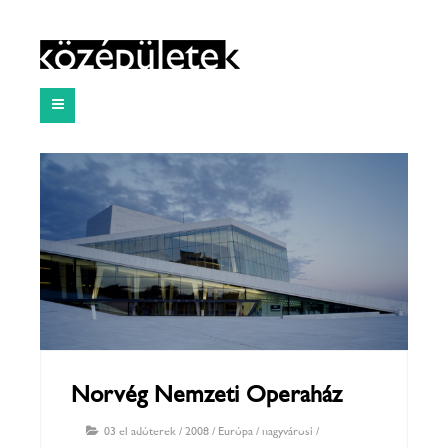
Norvég Nemzeti Operaház
03 előadóterek
/
2008
/
Európa
/
nagyvárosi
/