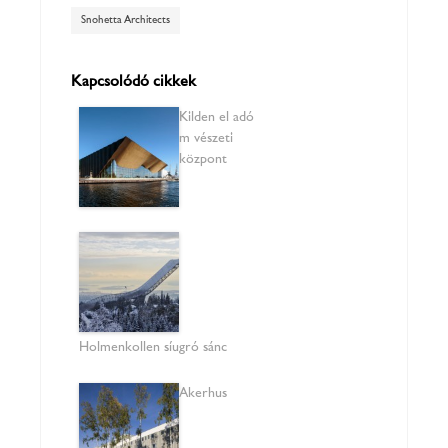
Snohetta Architects
Kapcsolódó cikkek
Kilden előadó
művészeti
központ
Holmenkollen síugró sánc
Akerhus