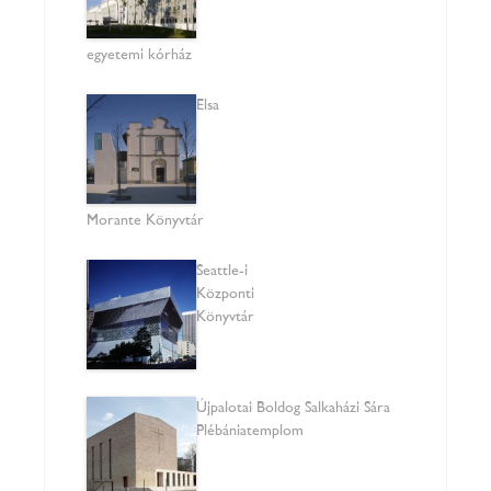
egyetemi kórház
Elsa
Morante Könyvtár
Seattle-i
Központi
Könyvtár
Újpalotai Boldog Salkaházi Sára
Plébániatemplom