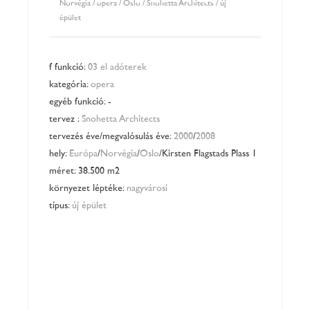
Norvégia
/
opera
/
Oslo
/
Snohetta Architects
/
új
épület
főfunkció:
03 előadóterek
kategória:
opera
egyéb funkció: -
tervező:
Snohetta Architects
tervezés éve/megvalósulás éve:
2000
/
2008
hely:
Európa
/
Norvégia
/
Oslo
/Kirsten Flagstads Plass 1
méret: 38.500 m2
környezet léptéke:
nagyvárosi
típus:
új épület