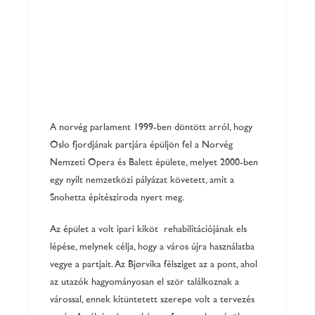
A norvég parlament 1999-ben döntött arról, hogy
Oslo fjordjának partjára épüljön fel a Norvég
Nemzeti Opera és Balett épülete, melyet 2000-ben
egy nyílt nemzetközi pályázat követett, amit a
Snohetta építésziroda nyert meg.
Az épület a volt ipari kikötő rehabilitációjának első
lépése, melynek célja, hogy a város újra használatba
vegye a partjait. Az Bjørvika félsziget az a pont, ahol
az utazók hagyományosan először találkoznak a
várossal, ennek kitüntetett szerepe volt a tervezés