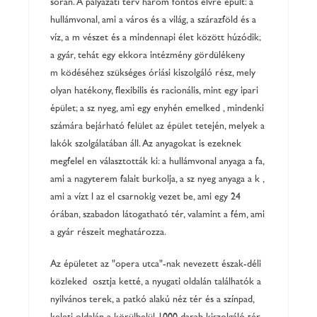
során. A pályázati terv három fontos elvre épült: a
hullámvonal, ami a város és a világ, a szárazföld és a
víz, a művészet és a mindennapi élet között húzódik;
a gyár, tehát egy ekkora intézmény gördülékeny
működéséhez szükséges óriási kiszolgáló rész, mely
olyan hatékony, flexibilis és racionális, mint egy ipari
épület; a szőnyeg, ami egy enyhén emelkedő, mindenki
számára bejárható felület az épület tetején, melyek a
lakók szolgálatában áll. Az anyagokat is ezeknek
megfelelően választották ki: a hullámvonal anyaga a fa,
ami a nagyterem falait burkolja, a szőnyeg anyaga a kő,
ami a víztől az előcsarnokig vezet be, ami egy 24
órában, szabadon látogatható tér, valamint a fém, ami
a gyár részeit meghatározza.
Az épületet az "opera utca"-nak nevezett észak-déli
közlekedő osztja ketté, a nyugati oldalán találhatók a
nyilvános terek, a patkó alakú nézőtér és a színpad,