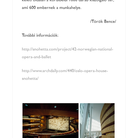
keleti oldalán a körülbelül 1000 darab kiszolgáló tér,
ami 600 embernek a munkahelye.
/Török Bence/
További információk:
http://snohetta.com/project/42-norwegian-national-
opera-and-ballet
http://www.archdaily.com/440/oslo-opera-house-
snohetta/