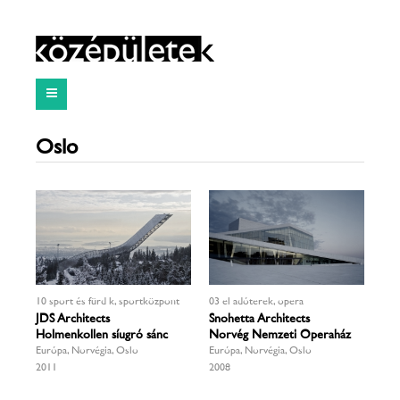
Oslo
10 sport és fürdők, sportközpont
03 előadóterek, opera
JDS Architects
Snohetta Architects
Holmenkollen síugró sánc
Norvég Nemzeti Operaház
Európa, Norvégia, Oslo
Európa, Norvégia, Oslo
2011
2008