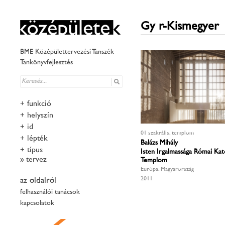
Győr-Kismegyer
BME Középülettervezési Tanszék
Tankönyvfejlesztés
+
funkció
+
helyszín
+
idő
01 szakrális, templom
+
lépték
Balázs Mihály
+
típus
Isten Irgalmassága Római Kat
tervező
Templom
Európa, Magyarország
2011
az oldalról
felhasználói tanácsok
kapcsolatok