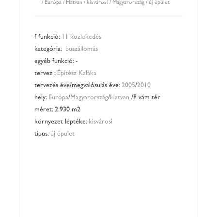
/
Európa
/
Hatvan
/
kisvárosi
/
Magyarország
/
új épület
főfunkció:
11 közlekedés
kategória:
buszállomás
egyéb funkció: -
tervező:
Építész Kaláka
tervezés éve/megvalósulás éve:
2005
/
2010
hely:
Európa
/
Magyarország
/
Hatvan
/Fővám tér
méret: 2.930 m2
környezet léptéke:
kisvárosi
típus:
új épület