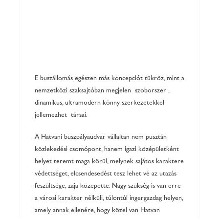
E buszállomás egészen más koncepciót tükröz, mint a
nemzetközi szaksajtóban megjelenő szoborszerű,
dinamikus, ultramodern könnyűszerkezetekkel
jellemezhető társai.
A Hatvani buszpályaudvar vállaltan nem pusztán
közlekedési csomópont, hanem igazi középületként
helyet teremt maga körül, melynek sajátos karaktere
védettséget, elcsendesedést tesz lehetővé az utazás
feszültsége, zaja közepette. Nagy szükség is van erre
a városi karakter nélküli, túlontúl ingergazdag helyen,
amely annak ellenére, hogy közel van Hatvan