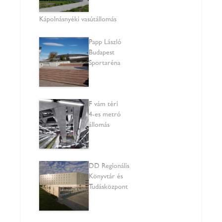
Kápolnásnyéki vasútállomás
Papp László
Budapest
Sportaréna
Fővám téri
4-es metró
állomás
DD Regionális
Könyvtár és
Tudásközpont