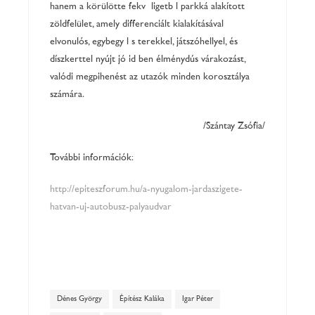
hanem a körülötte fekvő ligetből parkká alakított
zöldfelület, amely differenciált kialakításával
elvonulós, egybegyűlős terekkel, játszóhellyel, és
díszkerttel nyújt jó időben élménydús várakozást,
valódi megpihenést az utazók minden korosztálya
számára.
/Szántay Zsófia/
További információk:
http://epiteszforum.hu/a-nyugalom-jardaszigete-
hatvan-uj-autobusz-palyaudvar
Dénes György
Építész Kaláka
Igar Péter