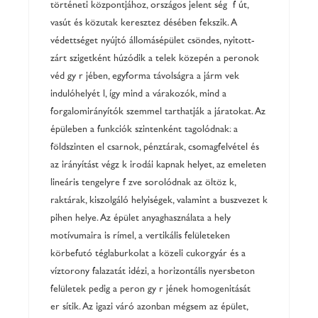
történeti központjához, országos jelentőségű főút,
vasút és közutak kereszteződésében fekszik. A
védettséget nyújtó állomásépület csöndes, nyitott-
zárt szigetként húzódik a telek közepén a peronok
védőgyűrűjében, egyforma távolságra a járművek
indulóhelyétől, így mind a várakozók, mind a
forgalomirányítók szemmel tarthatják a járatokat. Az
épüleben a funkciók szintenként tagolódnak: a
földszinten előcsarnok, pénztárak, csomagfelvétel és
az irányítást végzők irodái kapnak helyet, az emeleten
lineáris tengelyre fűzve sorolódnak az öltözők,
raktárak, kiszolgáló helyiségek, valamint a buszvezetők
pihenőhelye. Az épület anyaghasználata a hely
motívumaira is rímel, a vertikális felületeken
körbefutó téglaburkolat a közeli cukorgyár és a
víztorony falazatát idézi, a horizontális nyersbeton
felületek pedig a peron gyűrűjének homogenitását
erősítik. Az igazi váró azonban mégsem az épület,