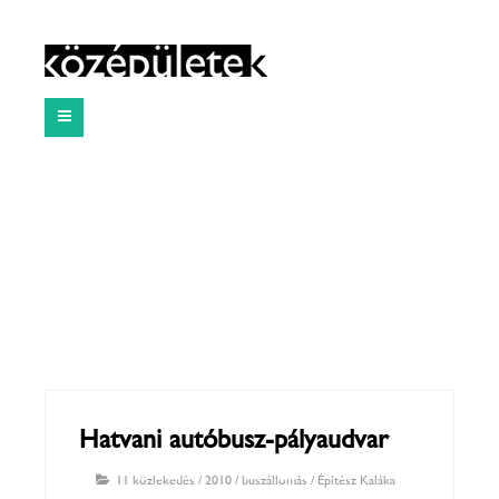
Hatvani autóbusz-pályaudvar
11 közlekedés
/
2010
/
buszállomás
/
Építész Kaláka