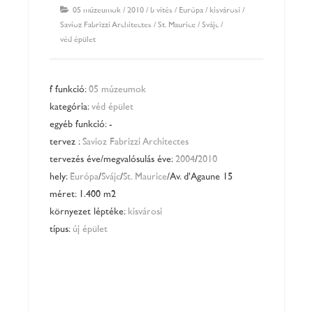
05 múzeumok
/
2010
/
bővítés
/
Európa
/
kisvárosi
/
Savioz Fabrizzi Architectes
/
St. Maurice
/
Svájc
/
védőépület
főfunkció:
05 múzeumok
kategória:
védőépüle
t
egyéb funkció: -
tervező:
Savioz Fabrizzi Architectes
tervezés éve/megvalósulás éve:
2004
/
2010
hely:
Európa
/
Svájc
/
St. Maurice
/Av. d'Agaune 15
méret: 1.400 m2
környezet léptéke:
kisvárosi
típus:
új épület