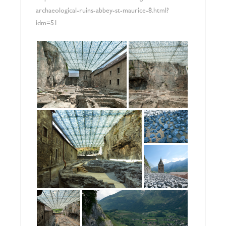
archaeological-ruins-abbey-st-maurice-8.html?
idm=51