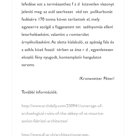
lefedése ezt a természethez fűződő közvetlen viszonyt
jeleníti meg: az acél szerkezetű védőtető polikarbonát
fedésére 170 tonna követ terítettek el, mely
egyszerre szolgál a függesztett tető szélnyomás elleni
leterheléseként, valamint a romterület
árnyékolásaként. Az alatta kialakuló, az apátság fala és
a szikla közé feszülő térben az átszűrődő, egyenletesen
eloszló fény nyugodt, kontemplatív hangulatot
teremt.
/Kronavetter Péter/
További információk:
http://www.archdaily.com/230941/coverage-of-
archaelogical-ruins-of-the-abbey-of-st-maurice-
savioz-fabrizzi-architectes/
http://www.sf-ar.ch/architect/coverage-