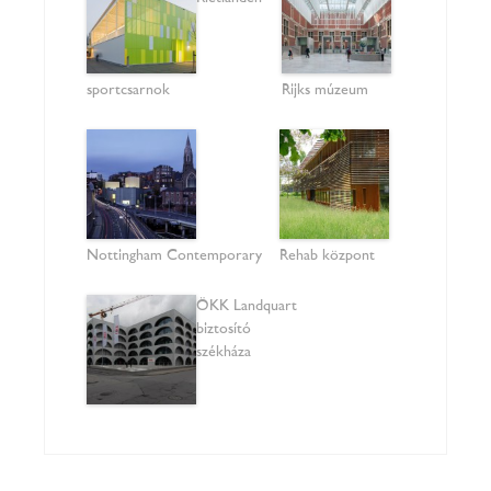
sportcsarnok
Rijks múzeum
Nottingham Contemporary
Rehab központ
ÖKK Landquart
biztosító
székháza