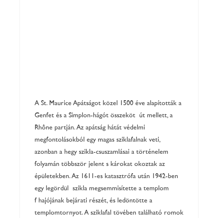
A St. Maurice Apátságot közel 1500 éve alapították a
Genfet és a Simplon-hágót összekötő út mellett, a
Rhône partján. Az apátság hátát védelmi
megfontolásokból egy magas sziklafalnak veti,
azonban a hegy szikla-csuszamlásai a történelem
folyamán többször jelentős károkat okoztak az
épületekben. Az 1611-es katasztrófa után 1942-ben
egy legördülő szikla megsemmisítette a templom
főhajójának bejárati részét, és ledöntötte a
templomtornyot. A sziklafal tövében található romok