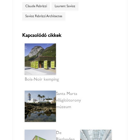
Claude Fabrizzi
Laurent Savioz
Savioz Fabrizzi Architectes
Kapcsolódó cikkek
Bois-Noir kemping
Santa Marta
világítótorony
múzeum
De
Rietlanden