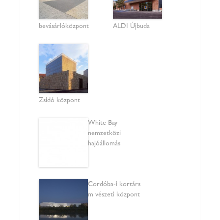
bevásárlóközpont
ALDI Újbuda
Zsidó központ
White Bay
nemzetközi
hajóállomás
Cordóba-i kortárs
művészeti központ