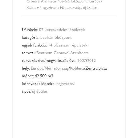
Crouwel Architects
/
bevásárlóközpont
/
Európa
/
Koblenz
/
nagyvárosi
/
Németország
/
új épület
főfunkció:
07 kereskedelmi épületek
kategória:
bevásárlóközpont
egyéb funkció:
14 plázaszerű épületek
tervező:
Benthem Crouwel Architects
tervezés éve/megvalósulás éve:
2007
/
2012
hely:
Európa
/
Németország
/
Koblenz
/Zentralplatz
méret: 42.500 m2
környezet léptéke:
nagyvárosi
típus:
új épület