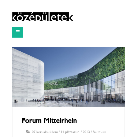
Forum Mittelrhein
07 kereskedelem
/
14 plázaszerű
/
2013
/
Benthem