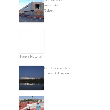
Tanuszoda és
termálfürdő
Gelsén
Butaro Hospital
Cordóba-i kortárs
művészeti központ