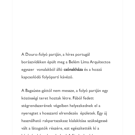
A Douro-folyó partján, a híres portugál
borászvidéken épült meg a Belém Lima Arquitectos
egyszerű vonalakból álló
csónakháza
és a hozzá
kapcsolódó folyóparti kávézó.
A Bagaúste-gáttól nem messze, a folyó partján egy
közösségi teret hoztak létre. Fából fedett
stégrendszerének végeiben helyezkednek el a
nyeregtetős hosszanti elrendezésű épületek. Egy új
használható rakpartszakasz kialakítása szükségessé
vált a látogatók részére, ezt egészítették ki a