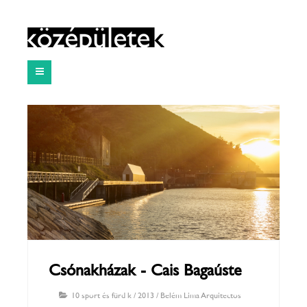
Csónakházak - Cais Bagaúste
10 sport és fürdők
/
2013
/
Belém Lima Arquitectos