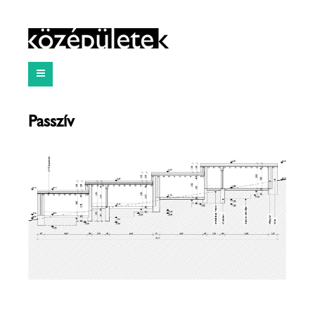
Passzív