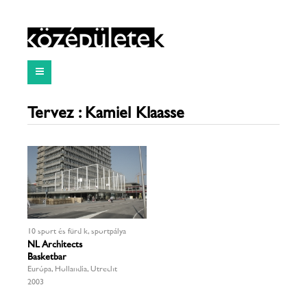
Tervező: Kamiel Klaasse
10 sport és fürdők, sportpálya
NL Architects
Basketbar
Európa, Hollandia, Utrecht
2003